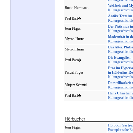
Weisheit und My
Botho Herrmann
Kulturgeschichtli
Antike Texte im
Paul Bari�
Kulturgeschichtli
Der Pietismus i
Jean Firges
Kulturgeschichtli
Modernität in de
Myron Hurna
Kulturgeschichtli
Das Alter. Philo
Myron Hurna
Kulturgeschichtli
Die Evangelien -
Paul Bari�
Kulturgeschichtli
Eros im Hyperio
Pascal Firges
in Hölderlins R
Kulturgeschichtli
Darstellbarkeit
Mirjam Schmid
Kulturgeschichtli
Hans Christian 
Paul Bari�
Kulturgeschichtli
Hörbücher
Hörbuch.
Sartre.
Jean Firges
Exemplarische Re