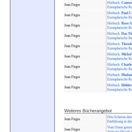
Hörbuch.
Camus
Jean Firges
Exemplarische Re
Hörbuch.
Paul C
Jean Firges
Exemplarische Re
Hörbuch.
Rose A
Jean Firges
Exemplarische Re
Hörbuch.
Das Ni
Jean Firges
Exemplarische Re
Hörbuch.
Theodo
Jean Firges
Exemplarische Re
Hörbuch.
Michel
Jean Firges
Exemplarische Re
Hörbuch.
Charle
Jean Firges
Exemplarische Re
Hörbuch.
Madame
Jean Firges
Exemplarische Re
Hörbuch.
Hölderl
Jean Firges
Exemplarische Re
Weiteres Bücherangebot
Den Acheron durc
Jean Firges
Einführung in die
Vom Osten gestre
Jean Firges
Jüdische Mystik i