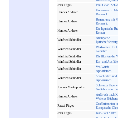
Jean Firges
Paul Celan. Schw
Unterwegs zu Mel
Hannes Anderer
Roman 1.
Begegnung mit M
Hannes Anderer
Roman 2.
Die ligurische Bra
Hannes Anderer
Roman
Atempause.
Winfried Schindler
Lyrische Wortfü
Wortwelten. Im Li
Winfried Schindler
Gedichte.
Winfried Schindler
Die Illusion der 
Winfried Schindler
Ein- und Ausfäll
Vor-Würfe.
Winfried Schindler
Aphorismen.
Sprachfallen und
Winfried Schindler
Aphorismen.
Schwarze Tage w
Joannis Markopoulos
Gedichte griechis
Aufbruch nach Ky
Hannes Anderer
Weiteres Büchera
Großbritannien u
Pascal Firges
Europäische Gleic
Jean Firges
Jean-Paul Sartre.