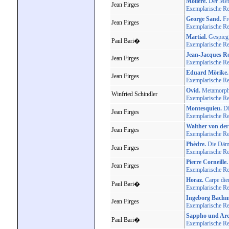
Molière.
Der Men
Jean Firges
Exemplarische Rei
George Sand.
Fre
Jean Firges
Exemplarische Rei
Martial.
Gespieg.
Paul Bari�
Exemplarische Rei
Jean-Jacques R
Jean Firges
Exemplarische Rei
Eduard Mörike.
Jean Firges
Exemplarische Rei
Ovid.
Metamorpho
Winfried Schindler
Exemplarische Rei
Montesquieu.
Di
Jean Firges
Exemplarische Rei
Walther von der
Jean Firges
Exemplarische Rei
Phèdre.
Die Dämo
Jean Firges
Exemplarische Rei
Pierre Corneille.
Jean Firges
Exemplarische Rei
Horaz.
Carpe diem
Paul Bari�
Exemplarische Rei
Ingeborg Bach
Jean Firges
Exemplarische Rei
Sappho und Arc
Paul Bari�
Exemplarische Rei