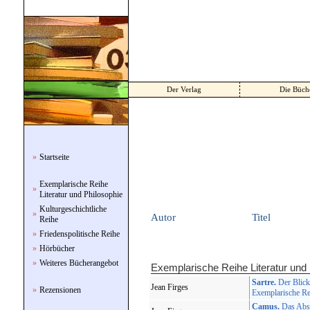
Der Verlag
Die Büch
»
Startseite
Exemplarische Reihe
»
Literatur und Philosophie
Kulturgeschichtliche
»
Autor
Titel
Reihe
»
Friedenspolitische Reihe
»
Hörbücher
»
Weiteres Bücherangebot
Exemplarische Reihe Literatur und 
Sartre.
Der Blick
Jean Firges
»
Rezensionen
Exemplarische Rei
Camus.
Das Absu