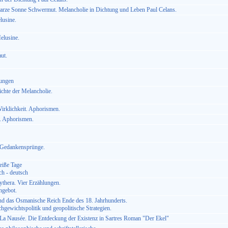
arze Sonne Schwermut. Melancholie in Dichtung und Leben Paul Celans.
usine.
elusine.
ut.
gungen
chte der Melancholie.
Wirklichkeit. Aphorismen.
e. Aphorismen.
 Gedankensprünge.
eiße Tage
ch - deutsch
thera. Vier Erzählungen.
ngebot.
nd das Osmanische Reich Ende des 18. Jahrhunderts.
hgewichtspolitik und geopolitische Strategien.
 La Nausée. Die Entdeckung der Existenz in Sartres Roman "Der Ekel"