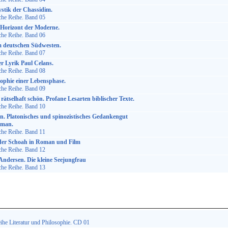
stik der Chassidim.
che Reihe. Band 05
 Horizont der Moderne.
che Reihe. Band 06
m deutschen Südwesten.
che Reihe. Band 07
r Lyrik Paul Celans.
che Reihe. Band 08
sophie einer Lebensphase.
che Reihe. Band 09
 rätselhaft schön. Profane Lesarten biblischer Texte.
che Reihe. Band 10
n. Platonisches und spinozistisches Gedankengut
oman.
che Reihe. Band 11
 der Schoah in Roman und Film
che Reihe. Band 12
Andersen. Die kleine Seejungfrau
che Reihe. Band 13
ihe Literatur und Philosophie. CD 01