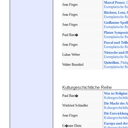
Marcel Proust.
D
Jean Firges
Exemplarische Rei
Büchner, Lenz, 
Jean Firges
Exemplarische Rei
Guillaume Apolli
Jean Firges
Exemplarische Rei
Platon Symposi
Paul Bari�
Exemplarische Rei
Pascal und Teil
Jean Firges
Exemplarische Rei
Nietzsche und D
Lukas Weber
Exemplarische Rei
Quintilian.
Pädag
Walter Burnikel
Exemplarische Rei
Kulturgeschichtliche Reihe
Was ist Religion
Paul Bari�
Kulturgeschichtli
Die Macht des A
Winfried Schindler
Kulturgeschichtli
Die Entwicklung 
Jean Firges
Kulturgeschichtli
Europa und der 
G�nter Dietz
Kulturgeschichtli