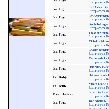
Jean Firges
Exemplarische Rei
Paul Celan.
Die B
Jean Firges
Exemplarische Rei
Rose Ausländer.
Jean Firges
Exemplarische Rei
Das Nibelungenl
Jean Firges
Exemplarische Rei
Theodor Storm.
Jean Firges
Exemplarische Rei
Michel de Monta
Jean Firges
Exemplarische Rei
Charles Baudela
Jean Firges
Exemplarische Rei
Madame de La F
Jean Firges
Exemplarische Rei
Hölderlin.
Trauer
Jean Firges
Exemplarische Rei
Heimweh nach I
Paul Bari�
Exemplarische Rei
Mircea Eliade.
Da
Paul Bari�
Exemplarische Rei
Perec.
Das Leben
Renate Overbeck
Exemplarische Rei
Jean Anouilh.
An
Jean Firges
Exemplarische Rei