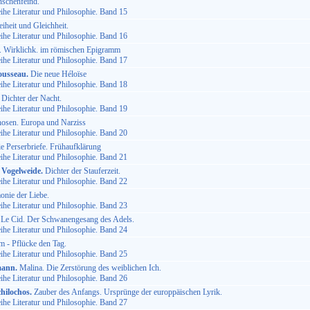
schenfeind.
he Literatur und Philosophie. Band 15
iheit und Gleichheit.
he Literatur und Philosophie. Band 16
 Wirklichk. im römischen Epigramm
he Literatur und Philosophie. Band 17
ousseau.
Die neue Héloïse
he Literatur und Philosophie. Band 18
Dichter der Nacht.
he Literatur und Philosophie. Band 19
sen. Europa und Narziss
he Literatur und Philosophie. Band 20
e Perserbriefe. Frühaufklärung
he Literatur und Philosophie. Band 21
 Vogelweide.
Dichter der Stauferzeit.
he Literatur und Philosophie. Band 22
nie der Liebe.
he Literatur und Philosophie. Band 23
Le Cid. Der Schwanengesang des Adels.
he Literatur und Philosophie. Band 24
 - Pflücke den Tag.
he Literatur und Philosophie. Band 25
mann.
Malina. Die Zerstörung des weiblichen Ich.
he Literatur und Philosophie. Band 26
hilochos.
Zauber des Anfangs. Ursprünge der europpäischen Lyrik.
he Literatur und Philosophie. Band 27