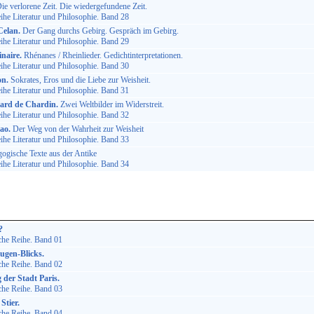
ie verlorene Zeit. Die wiedergefundene Zeit.
he Literatur und Philosophie. Band 28
Celan.
Der Gang durchs Gebirg. Gespräch im Gebirg.
he Literatur und Philosophie. Band 29
naire.
Rhénanes / Rheinlieder. Gedichtinterpretationen.
he Literatur und Philosophie. Band 30
on.
Sokrates, Eros und die Liebe zur Weisheit.
he Literatur und Philosophie. Band 31
hard de Chardin.
Zwei Weltbilder im Widerstreit.
he Literatur und Philosophie. Band 32
ao.
Der Weg von der Wahrheit zur Weisheit
he Literatur und Philosophie. Band 33
ogische Texte aus der Antike
he Literatur und Philosophie. Band 34
?
che Reihe. Band 01
ugen-Blicks.
che Reihe. Band 02
der Stadt Paris.
che Reihe. Band 03
Stier.
che Reihe. Band 04